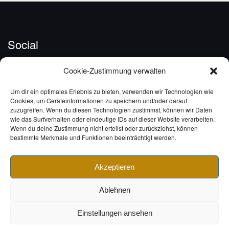
Social
Profil
Profil
Cookie-Zustimmung verwalten
von
von
haraldbirck
harald.birck
auf
auf
Um dir ein optimales Erlebnis zu bieten, verwenden wir Technologien wie
Facebook
Instagram
© Harald Birck 2025. Alle Rechte vorbehalten.
Cookies, um Geräteinformationen zu speichern und/oder darauf
anzeigen
anzeigen
zuzugreifen. Wenn du diesen Technologien zustimmst, können wir Daten
wie das Surfverhalten oder eindeutige IDs auf dieser Website verarbeiten.
Designkonzept und Fotografie: [FEINDESIGN]
Wenn du deine Zustimmung nicht erteilst oder zurückziehst, können
bestimmte Merkmale und Funktionen beeinträchtigt werden.
Oldenburg
Akzeptieren
Impressum
|
Datenschutzerklärung
Ablehnen
Theme von
Colorlib
Powered by
WordPress
Einstellungen ansehen